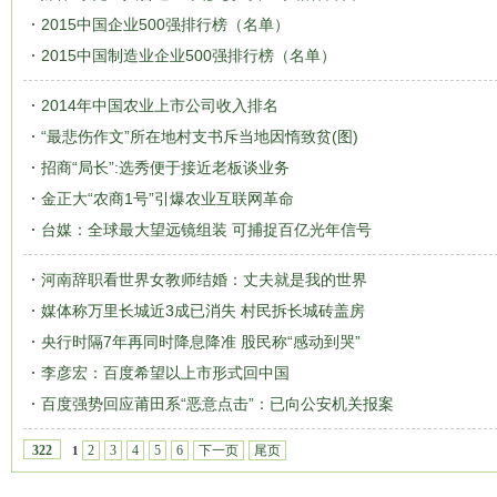
2015中国企业500强排行榜（名单）
2015中国制造业企业500强排行榜（名单）
2014年中国农业上市公司收入排名
“最悲伤作文”所在地村支书斥当地因惰致贫(图)
招商“局长”:选秀便于接近老板谈业务
金正大“农商1号”引爆农业互联网革命
台媒：全球最大望远镜组装 可捕捉百亿光年信号
河南辞职看世界女教师结婚：丈夫就是我的世界
媒体称万里长城近3成已消失 村民拆长城砖盖房
央行时隔7年再同时降息降准 股民称“感动到哭”
李彦宏：百度希望以上市形式回中国
百度强势回应莆田系“恶意点击”：已向公安机关报案
2
3
4
5
6
下一页
尾页
322
1