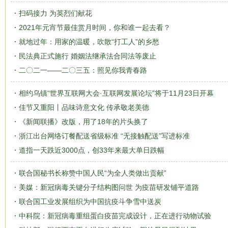
扫码接力 为英烈们献花
2021年元宵节最佳赏月时间，你和谁一起去看？
就地过年：用家的温暖，吹散“打工人”的乡愁
民法典正式施行 婚姻法继承法合同法等废止
二〇二一——二〇三五：照见你我青春路
相约乌镇“世界互联网大会·互联网发展论坛”将于11月23日开幕
佳节又重阳丨品味诗意文化 传承敬老美德
《新闻联播》改版，用了18年的片头换了
浙江出台网络订餐配送省级标准 “无接触配送”写进标准
道指一天跌近3000点，创33年来最大单日跌幅
联合国秘书长称赞中国人民“为全人类做出贡献”
美媒：新冠病毒关键分子结构图问世 为疫苗研发铺平道路
联合国工业发展组织为中国抗疫斗争雪中送炭
中科院：新冠病毒重组蛋白疫苗完成设计，正在进行动物试验