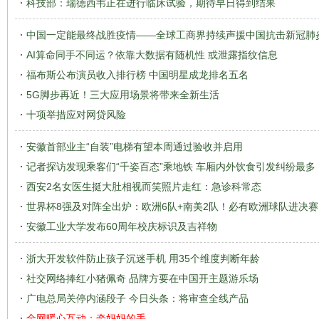
科技部：瑞德西韦正在进行临床试验，期待早日得到结果
中国一定能最终战胜疫情——全球工商界持续声援中国抗击新冠肺
AI算命同手不同运？依靠大数据有随机性 或泄露指纹信息
福布斯公布演员收入排行榜 中国明星成龙排名五名
5G脚步再近！三大应用场景将带来全新生活
十项举措应对网贷风险
安徽首部业主“自装”电梯有望本周通过验收并启用
记者探访发现乘客们“千姿百态”乘地铁 车厢内外饮食引发纠纷最多
西安2名女医生挺大肚相视而笑照片走红：急诊科常态
世界杯8强及对阵全出炉：欧洲6队+南美2队！必有欧洲球队进决赛
安徽工业大学发布60周年校庆标识及吉祥物
浙大开发软件防止孩子沉迷手机 用35个维度判断年龄
社交网络捧红小猪佩奇 品牌方要在中国开主题游乐场
广电总局关停内涵段子 今日头条：将审查全线产品
全网暖心互动：牵妈妈的手