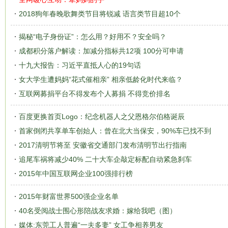
2018狗年春晚歌舞类节目将锐减 语言类节目超10个
揭秘“电子身份证”：怎么用？好用不？安全吗？
成都积分落户解读：加减分指标共12项 100分可申请
十九大报告：习近平直抵人心的19句话
女大学生遭妈妈“花式催相亲” 相亲低龄化时代来临？
互联网募捐平台不得发布个人募捐 不得竞价排名
百度更换首页Logo：纪念机器人之父恩格尔伯格诞辰
首家倒闭共享单车创始人：曾在北大当保安，90%车已找不到
2017清明节将至 安徽省交通部门发布清明节出行指南
追尾车祸将减少40% 二十大车企敲定标配自动紧急刹车
2015年中国互联网企业100强排行榜
2015年财富世界500强企业名单
40名受阅战士围心形陪战友求婚：嫁给我吧（图）
媒体:东莞工人普遍“一夫多妻” 女工争相养男友