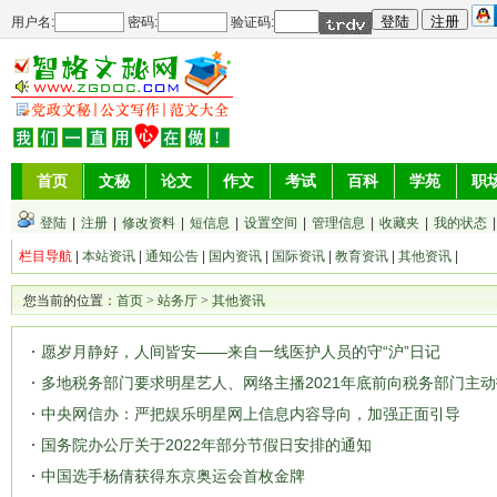
用户名:
密码:
验证码:
首页
文秘
论文
作文
考试
百科
学苑
职
登陆
|
注册
|
修改资料
|
短信息
|
设置空间
|
管理信息
|
收藏夹
|
我的状态
栏目导航
|
本站资讯
|
通知公告
|
国内资讯
|
国际资讯
|
教育资讯
|
其他资讯
|
您当前的位置：
首页
>
站务厅
>
其他资讯
愿岁月静好，人间皆安——来自一线医护人员的守“沪”日记
多地税务部门要求明星艺人、网络主播2021年底前向税务部门主
中央网信办：严把娱乐明星网上信息内容导向，加强正面引导
国务院办公厅关于2022年部分节假日安排的通知
中国选手杨倩获得东京奥运会首枚金牌