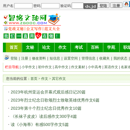
用户名:
密码:
验证码:
首页
文秘
论文
作文
考试
百科
学苑
职
登陆
|
注册
|
修改资料
|
短信息
|
设置空间
|
管理信息
|
收藏夹
|
我的状态
栏目导航
|
小学作文
|
初中作文
|
高中作文
|
作文素材
|
小中高考
|
英语作文
|
名家
您当前的位置：
首页
>
作文
>
其它作文
2023年杭州亚运会开幕式观后感日记20篇
2023年烈士纪念日歌颂烈士致敬英雄优秀作文6篇
2023年第十个烈士纪念日优秀作文10篇
《长袜子皮皮》读后感作文300字4篇
读《小海蒂》有感500字作文5篇