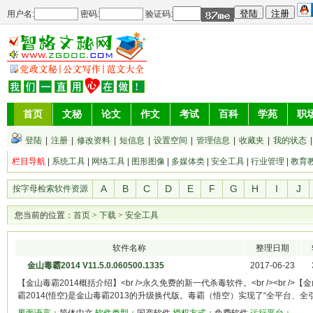
用户名:
密码:
验证码:
首页
文秘
论文
作文
考试
百科
学苑
职
登陆
|
注册
|
修改资料
|
短信息
|
设置空间
|
管理信息
|
收藏夹
|
我的状态
栏目导航
|
系统工具
|
网络工具
|
图形图像
|
多媒体类
|
安全工具
|
行业管理
|
教育
A
B
C
D
E
F
G
H
I
J
按字母检索软件资源
您当前的位置：
首页
>
下载
>
安全工具
软件名称
整理日期
金山毒霸2014 V11.5.0.060500.1335
2017-06-23
【金山毒霸2014概括介绍】<br />永久免费的新一代杀毒软件。<br /><br />【金
霸2014(悟空)是金山毒霸2013的升级换代版。毒霸（悟空）实现了“全平台、