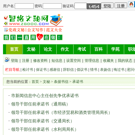
用户名:
密码:
验证码:
首页
文秘
论文
作文
考试
百科
学苑
职
登陆
|
注册
|
修改资料
|
短信息
|
设置空间
|
管理信息
|
收藏夹
|
我的状态
栏目导航
|
检讨书
|
保证书
|
感谢信
|
辞职信
|
倡议书
|
情书
|
表扬信
|
悔过书
|
慰问
您当前的位置：
首页
>
文秘
>
条据书信
>
承诺书
市新闻信息中心主任创先争优承诺书
领导干部任前承诺书（通用稿）
领导干部任前承诺书（市经济贸易和酒类管理局局长）
领导干部任前承诺书（交通局长）
领导干部任前承诺书（水利局局长）