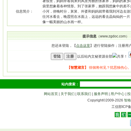
暑假里，妈妈带着我来到风景秀丽的张家界，妈妈的家乡
袋里想象着各种情形。到了张家界，她跟我想象中的差不
信息简介：
小河，傍晚时分，舅舅、外婆和妈妈就带着我到河边去游
往河水看去，晚霞照在水面上，远远的看去晶灿灿的一片
像一幅美丽的山水画一样。
提示信息
（www.zgdoc.com）
您还未登陆，【
点击这里
】进行登陆操作；注册用
以后站内文秘资源全部
共享！
站内搜索：
网站首页
|
关于我们
|
联系我们
|
服务声明
|
用户中心
|
投
Copyright©2009-
2026
智格
工信部ICP备