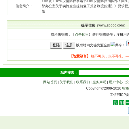
xx区复工企业疫情防控承诺书xx区疫情防控指挥部：因生产
信息简介：
部办公室关于实施企业提前复工报备制度的通知》要求提
落
提示信息
（www.zgdoc.com）
您还未登陆，【
点击这里
】进行登陆操作；注册用
以后站内文秘资源全部
共享！
站内搜索：
网站首页
|
关于我们
|
联系我们
|
服务声明
|
用户中心
|
投
Copyright©2009-
2026
智格
工信部ICP备