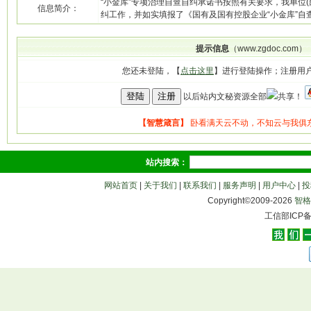
“小金库”专项治理自查自纠承诺书按照有关要求，我单位(
信息简介：
纠工作，并如实填报了《国有及国有控股企业“小金库”自
提示信息
（www.zgdoc.com）
您还未登陆，【
点击这里
】进行登陆操作；注册用
以后站内文秘资源全部
共享！
站内搜索：
网站首页
|
关于我们
|
联系我们
|
服务声明
|
用户中心
|
投
Copyright©2009-
2026
智格
工信部ICP备